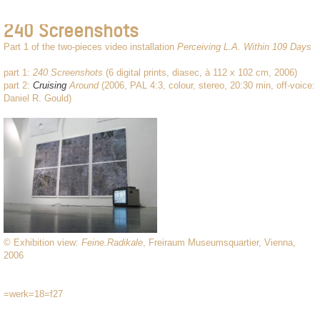
240 Screenshots
Part 1 of the two-pieces video installation
Perceiving L.A. Within 109 Days
part 1:
240 Screenshots
(6 digital prints, diasec, à 112 x 102 cm, 2006)
part 2:
Cruising
Around
(2006, PAL 4:3, colour, stereo, 20:30 min, off-voice:
Daniel R. Gould)
© Exhibition view:
Feine.Radikale
, Freiraum Museumsquartier, Vienna,
2006
=werk=18=f27