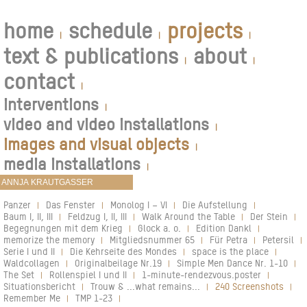
home
schedule
projects
|
|
|
text & publications
about
|
|
contact
|
interventions
|
video and video installations
|
images and visual objects
|
media installations
|
Panzer
Das Fenster
Monolog I – VI
Die Aufstellung
|
|
|
|
Baum I, II, III
Feldzug I, II, III
Walk Around the Table
Der Stein
|
|
|
|
Begegnungen mit dem Krieg
Glock a. o.
Edition Dankl
|
|
|
memorize the memory
Mitgliedsnummer 65
Für Petra
Petersil
|
|
|
|
Serie I und II
Die Kehrseite des Mondes
space is the place
|
|
|
Waldcollagen
Originalbeilage Nr.19
Simple Men Dance Nr. 1-10
|
|
|
The Set
Rollenspiel I und II
1-minute-rendezvous.poster
|
|
|
Situationsbericht
Trouw & ...what remains...
240 Screenshots
|
|
|
Remember Me
TMP 1-23
|
|