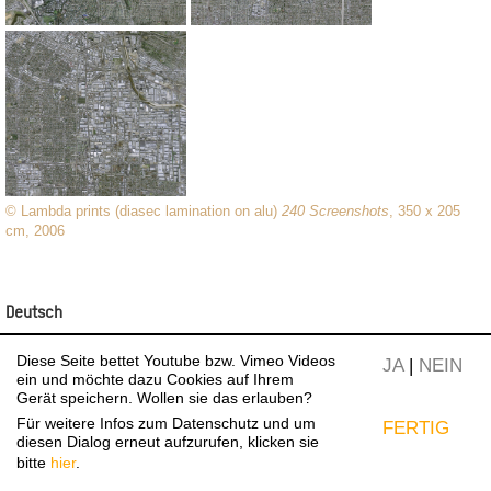
© Lambda prints (diasec lamination on alu)
240 Screenshots
, 350 x 205
cm, 2006
Deutsch
Exhibition:
Diese Seite bettet Youtube bzw. Vimeo Videos
JA
|
NEIN
=werk=18=f15
ein und möchte dazu Cookies auf Ihrem
Gerät speichern. Wollen sie das erlauben?
No:
Für weitere Infos zum Datenschutz und um
FERTIG
=werk=18=f1
diesen Dialog erneut aufzurufen, klicken sie
bitte
hier
.