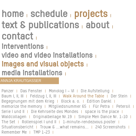
home
schedule
projects
|
|
|
text & publications
about
|
|
contact
|
interventions
|
video and video installations
|
images and visual objects
|
media installations
|
Panzer
Das Fenster
Monolog I – VI
Die Aufstellung
|
|
|
|
Baum I, II, III
Feldzug I, II, III
Walk Around the Table
Der Stein
|
|
|
|
Begegnungen mit dem Krieg
Glock a. o.
Edition Dankl
|
|
|
memorize the memory
Mitgliedsnummer 65
Für Petra
Petersil
|
|
|
|
Serie I und II
Die Kehrseite des Mondes
space is the place
|
|
|
Waldcollagen
Originalbeilage Nr.19
Simple Men Dance Nr. 1-10
|
|
|
The Set
Rollenspiel I und II
1-minute-rendezvous.poster
|
|
|
Situationsbericht
Trouw & ...what remains...
240 Screenshots
|
|
|
Remember Me
TMP 1-23
|
|