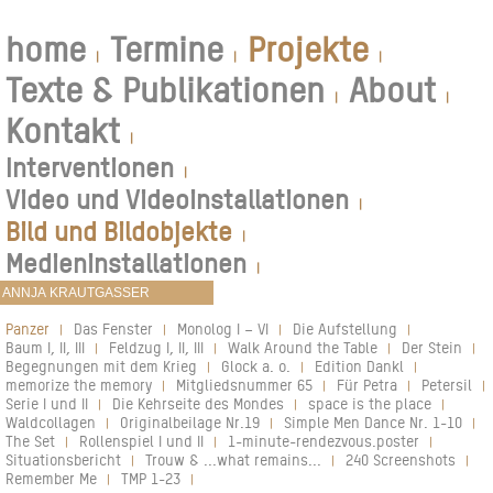
home
Termine
Projekte
|
|
|
Texte & Publikationen
About
|
|
Kontakt
|
Interventionen
|
Video und Videoinstallationen
|
Bild und Bildobjekte
|
Medieninstallationen
|
Panzer
Das Fenster
Monolog I – VI
Die Aufstellung
|
|
|
|
Baum I, II, III
Feldzug I, II, III
Walk Around the Table
Der Stein
|
|
|
|
Begegnungen mit dem Krieg
Glock a. o.
Edition Dankl
|
|
|
memorize the memory
Mitgliedsnummer 65
Für Petra
Petersil
|
|
|
|
Serie I und II
Die Kehrseite des Mondes
space is the place
|
|
|
Waldcollagen
Originalbeilage Nr.19
Simple Men Dance Nr. 1-10
|
|
|
The Set
Rollenspiel I und II
1-minute-rendezvous.poster
|
|
|
Situationsbericht
Trouw & ...what remains...
240 Screenshots
|
|
|
Remember Me
TMP 1-23
|
|