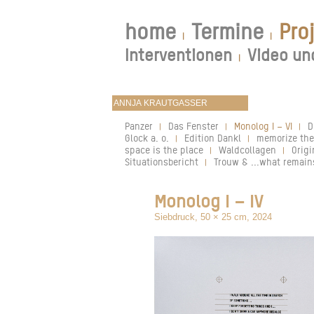
home
Termine
Pro
|
|
Interventionen
Video un
|
Panzer
Das Fenster
Monolog I – VI
D
|
|
|
Glock a. o.
Edition Dankl
memorize th
|
|
space is the place
Waldcollagen
Origi
|
|
Situationsbericht
Trouw & ...what remains
|
Monolog I – IV
Siebdruck, 50 × 25 cm, 2024