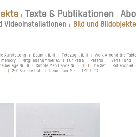
jekte
Texte & Publikationen
Abo
|
|
d Videoinstallationen
Bild und Bildobjekte
|
ie Aufstellung
Baum I, II, III
Feldzug I, II, III
Walk Around the Table
|
|
|
e memory
Mitgliedsnummer 65
Für Petra
Petersil
Serie I und II
|
|
|
|
nalbeilage Nr.19
Simple Men Dance Nr. 1-10
The Set
Rollenspiel I 
|
|
|
...
240 Screenshots
Remember Me
TMP 1-23
|
|
|
|